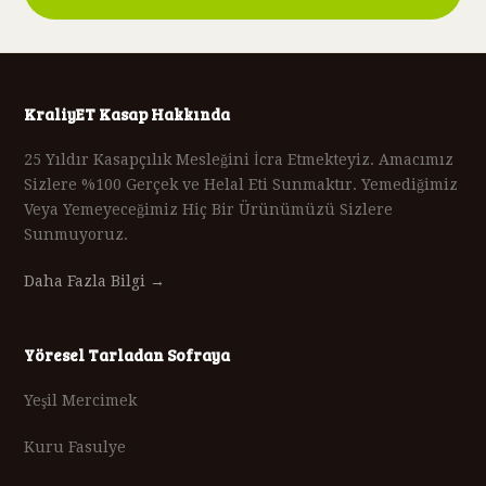
KraliyET Kasap Hakkında
25 Yıldır Kasapçılık Mesleğini İcra Etmekteyiz. Amacımız
Sizlere %100 Gerçek ve Helal Eti Sunmaktır. Yemediğimiz
Veya Yemeyeceğimiz Hiç Bir Ürünümüzü Sizlere
Sunmuyoruz.
Daha Fazla Bilgi →
Yöresel Tarladan Sofraya
Yeşil Mercimek
Kuru Fasulye