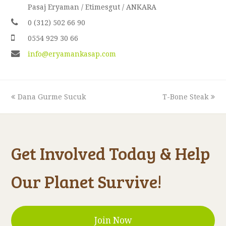
Pasaj Eryaman / Etimesgut / ANKARA
0 (312) 502 66 90
0554 929 30 66
info@eryamankasap.com
previous
next
Dana Gurme Sucuk
T-Bone Steak
post:
post:
Get Involved Today & Help
Our Planet Survive!
Join Now